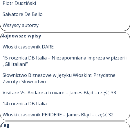
Piotr Dudziński
Salvatore De Bello
Wszyscy autorzy
Pomiń blok Najnowsze wpisy
Najnowsze wpisy
Włoski czasownik DARE
15 rocznica DB Italia – Niezapomniana impreza w pizzerii
„Gli Italiani”
Słownictwo Biznesowe w Języku Włoskim: Przydatne
Zwroty i Słownictwo
Visitare Vs. Andare a trovare – James Błąd – część 33
14 rocznica DB Italia
Włoski czasownik PERDERE – James Błąd – część 32
Pomiń blok Tag
Tag