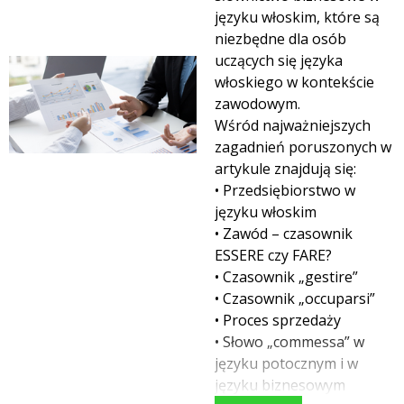
języku włoskim, które są
niezbędne dla osób
uczących się języka
włoskiego w kontekście
zawodowym.
Wśród najważniejszych
zagadnień poruszonych w
artykule znajdują się:
• Przedsiębiorstwo w
języku włoskim
• Zawód – czasownik
ESSERE czy FARE?
• Czasownik „gestire”
• Czasownik „occuparsi”
• Proces sprzedaży
• Słowo „commessa” w
języku potocznym i w
języku biznesowym