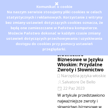
Przejdź do treści
Pomiń menu
Komunikat o cookie
Na naszym serwisie stosujemy pliki cookies w celach
statystycznych i reklamowych. Korzystanie z witryny
bez zmiany ustawień dotyczących cookies oznacza, że
będą one zamieszczane w Państwa komputerze.
Możecie Państwo dokonać w każdym czasie zmiany
ustawień dotyczących przechowywania i uzyskiwania
dostępu do cookies przy pomocy ustawień
przeglądarki.
Słownictwo
Biznesowe w Języku
Włoskim: Przydatne
Zwroty i Słownictwo
Narzędzia języka włoskie
Salvatore De Bello
22 Paz 2023
W artykule przedstawiono
najważniejsze zwroty i
słownictwo biznesowe w