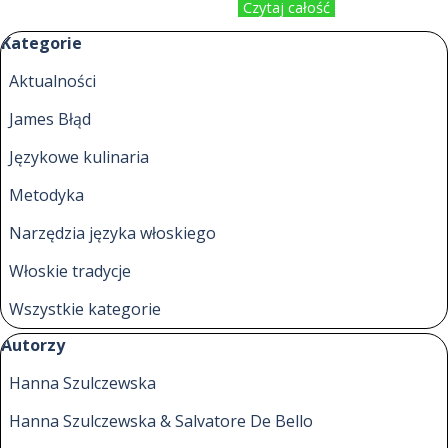
Czytaj całość
Pomiń blok Kategorie
Kategorie
Aktualności
James Błąd
Językowe kulinaria
Metodyka
Narzędzia języka włoskiego
Włoskie tradycje
Wszystkie kategorie
Pomiń blok Autorzy
Autorzy
Hanna Szulczewska
Hanna Szulczewska & Salvatore De Bello