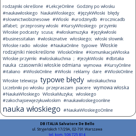
rodzajniki określone
#LekcjeOnline
Godziny po włosku
#naukawloskiego
NaukaWloskiego;
#JęzykWłoski
błędy
#słownictwobiznesowe
#Wloski
#urodzinydb
#rocznicadb
alfabet;
przeprosiny włoski
#KursyWłoskiego
przyimki
Włoskie podcasty
scusa;
#wloskamuzyka
#językwłoski
#businessitalian
#wloskiznative
włoskiego;
włoski słownik
Włoskie radio
wloskie
#NaukaOnline
typowe
Włoskie
rodzajniki nieokreślone
WloskiOnline
#KomunikacjaWłoska
Włoskie przyimki
#wloskakuchnia
;
#JezykWloski
#dbitalia
nauka
czasowniki włoskie odmiana
wymowa
#KursyOnline
#italiano
#WłoskiOnline
#Włoski
reklamy
dare
#WloskiOnline
typowe błędy
Włoskie telewizja
włoskakuchnia
Liczebniki po włosku
przepraszam
piacere
wymowa włoska
#NaukaWłoskiego
WloskaMuzyka;
włoskiego
#zakochajsiewjezykuwloskim
#naukawloskiegoonline
nauka włoskiego
#NaukaWłoskiegoOnline
DB ITALIA Salvatore De Bello
ul. Stryjeńskich 17/29A, 02-791 Warszawa
tel. kom. 506 725 814